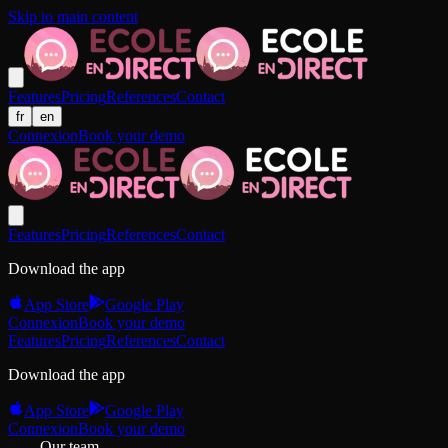
Skip to main content
Features
Pricing
References
Contact
fr
en
Connexion
Book your demo
Features
Pricing
References
Contact
Download the app
App Store
Google Play
Connexion
Book your demo
Features
Pricing
References
Contact
Download the app
App Store
Google Play
Connexion
Book your demo
Our team