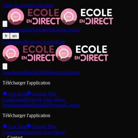
Aller au contenu principal
Fonctionnalités
Tarifs
Références
Contact
fr
en
Connexion
Réservez votre démo
Fonctionnalités
Tarifs
Références
Contact
Télécharger l'application
App Store
Google Play
Connexion
Réservez votre démo
Fonctionnalités
Tarifs
Références
Contact
Télécharger l'application
App Store
Google Play
Connexion
Réservez votre démo
Contact