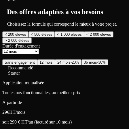
Des offres adaptées à vos besoins
Choisissez la formule qui correspond le mieux à votre projet.
< 200 élèves
< 500 élèves
< 1 000 élèves
< 2 000 élèves
> 2 000 élèves
Durée d'engagement
Sans engagement
12 mois
24 mois
-20%
36 mois
-30%
Recommandé
Starter
Application mutualisée
Toutes nos fonctionnalités, au meilleur prix.
À partir de
29
€
HT/mois
soit 290 € HT/an (facturé sur 10 mois)