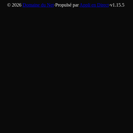
©
2026
Domaine du Net
·
Propulsé par
Appli en Direct
·
v
1.15.5