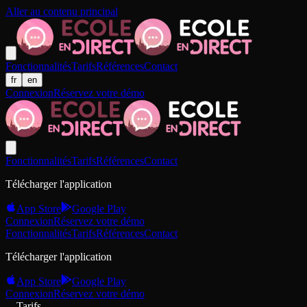
Aller au contenu principal
Fonctionnalités
Tarifs
Références
Contact
fr
en
Connexion
Réservez votre démo
Fonctionnalités
Tarifs
Références
Contact
Télécharger l'application
App Store
Google Play
Connexion
Réservez votre démo
Fonctionnalités
Tarifs
Références
Contact
Télécharger l'application
App Store
Google Play
Connexion
Réservez votre démo
Tarifs